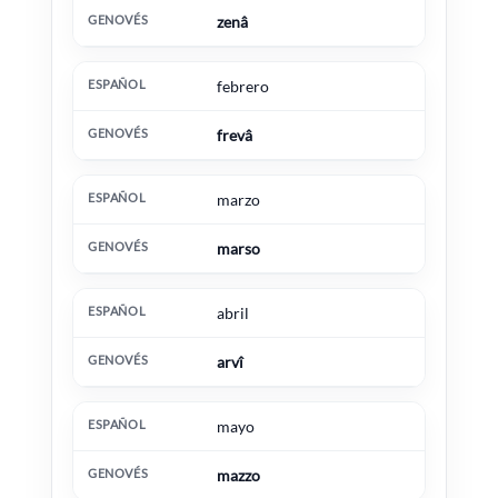
zenâ
febrero
frevâ
marzo
marso
abril
arvî
mayo
mazzo