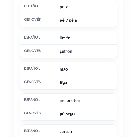
pera
péi / péia
limón
çetrón
higo
fîgo
melocotón
pèrsego
cereza