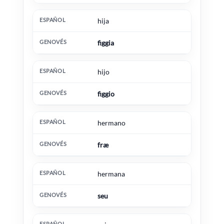
hija
figgia
hijo
figgio
hermano
fræ
hermana
seu