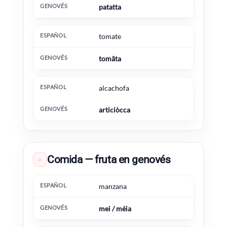
patatta
tomate
tomâta
alcachofa
articiòcca
Comida — fruta en genovés
◌
Español
Genovés
Información extra
manzana
mei / méia