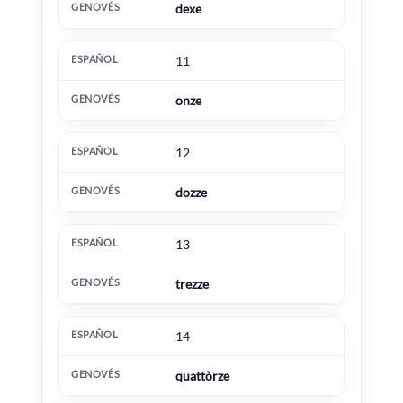
dexe
11
onze
12
dozze
13
trezze
14
quattòrze