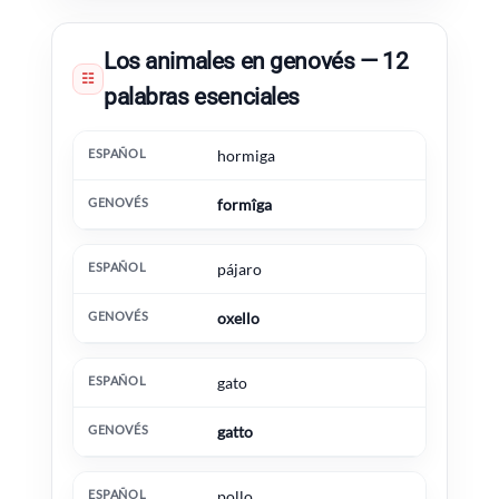
Los animales en genovés — 12
☷
palabras esenciales
Español
Genovés
Información extra
hormiga
formîga
pájaro
oxello
gato
gatto
pollo