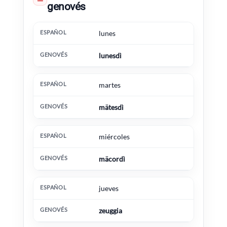
genovés
Español
Genovés
Información extra
lunes
lunesdì
martes
mätesdì
miércoles
mäcordì
jueves
zeuggia