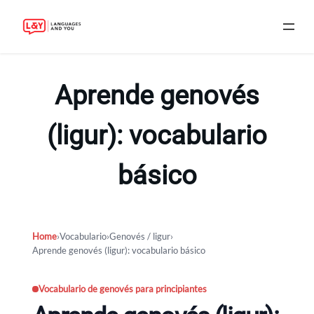
Skip
to
Aprende genovés
content
(ligur): vocabulario
básico
Home
›
Vocabulario
›
Genovés / ligur
›
Aprende genovés (ligur): vocabulario básico
Vocabulario de genovés para principiantes