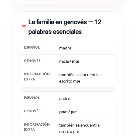
La familia en genovés — 12
☷
palabras esenciales
Español
Genovés
Información extra
madre
moæ / mæ
también se encuentra
escrito mæ
padre
poæ / pæ
también se encuentra
escrito pæ