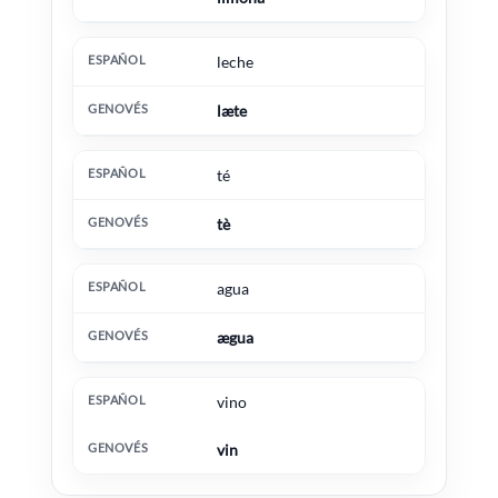
leche
læte
té
tè
agua
ægua
vino
vin