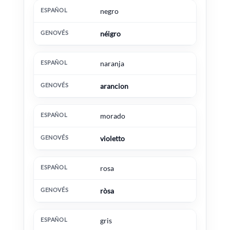
negro
néigro
naranja
arancion
morado
violetto
rosa
ròsa
gris