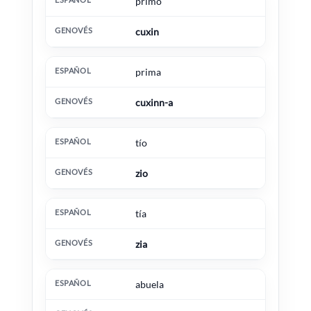
primo
cuxin
prima
cuxinn-a
tío
zio
tía
zia
abuela