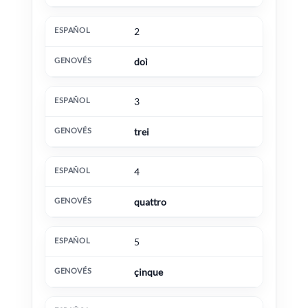
2
doì
3
trei
4
quattro
5
çinque