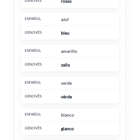
rosso
azul
bleu
amarillo
zallo
verde
vèrde
blanco
gianco