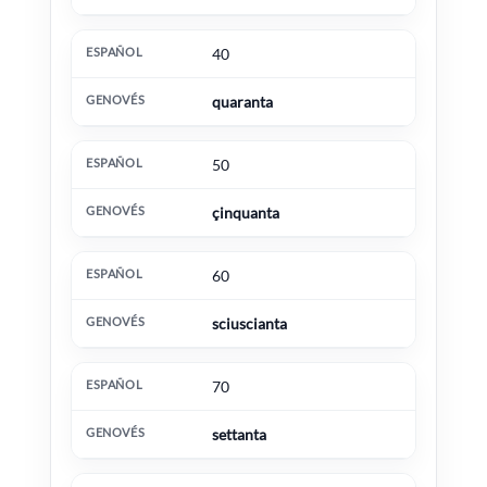
40
quaranta
50
çinquanta
60
sciuscianta
70
settanta