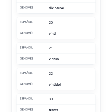
dixineuve
20
vinti
21
vintun
22
vintidoì
30
trenta