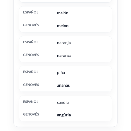
melón
melon
naranja
naranza
piña
ananàs
sandía
angûria