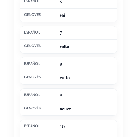
6
sei
7
sette
8
eutto
9
neuve
10