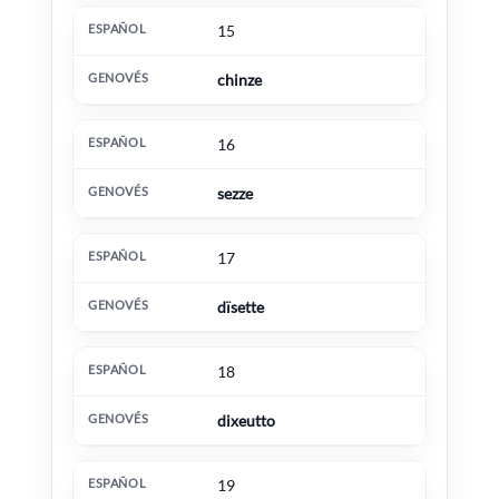
15
chinze
16
sezze
17
dïsette
18
dixeutto
19