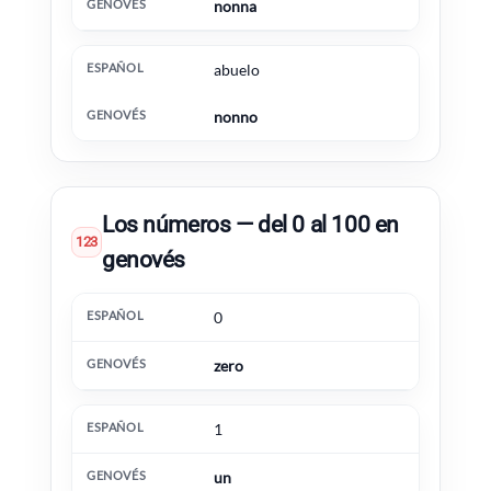
nonna
abuelo
nonno
Los números — del 0 al 100 en
123
genovés
Español
Genovés
Información extra
0
zero
1
un