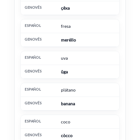
çêxa
fresa
meréllo
uva
ûga
plátano
banana
coco
còcco