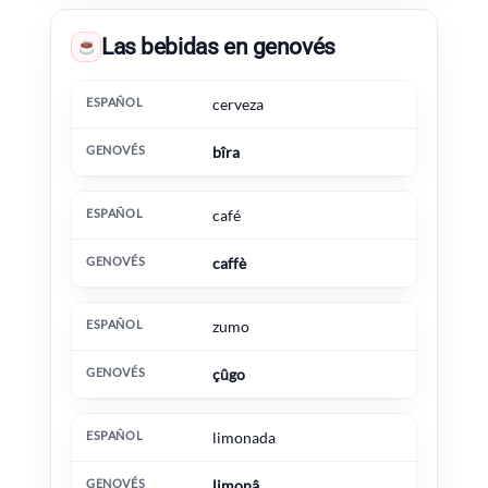
Las bebidas en genovés
Español
Genovés
Información extra
cerveza
bîra
café
caffè
zumo
çûgo
limonada
limonâ