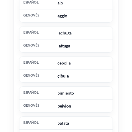
ajo
aggio
lechuga
lattuga
cebolla
çiòula
pimiento
peivion
patata