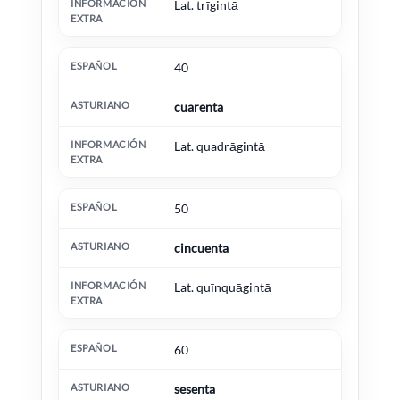
Lat. trīgintā
40
cuarenta
Lat. quadrāgintā
50
cincuenta
Lat. quīnquāgintā
60
sesenta