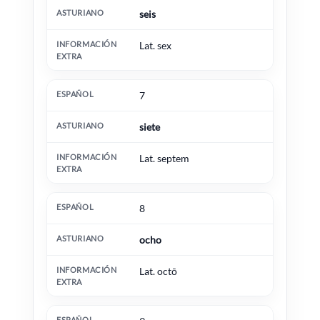
seis
Lat. sex
7
siete
Lat. septem
8
ocho
Lat. octō