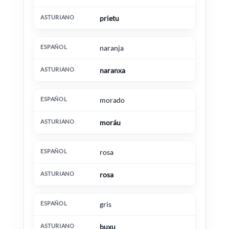
prietu
naranja
naranxa
morado
moráu
rosa
rosa
gris
buxu