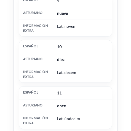
9
nueve
Lat. novem
10
diez
Lat. decem
11
once
Lat. ūndecim