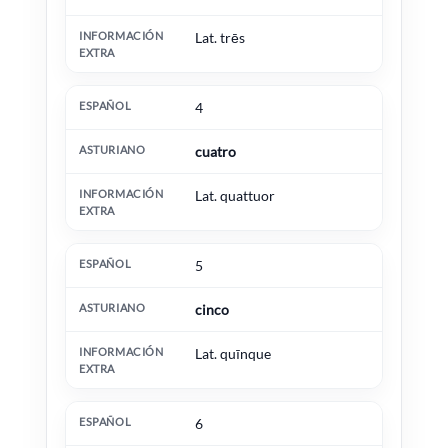
Lat. trēs
4
cuatro
Lat. quattuor
5
cinco
Lat. quīnque
6