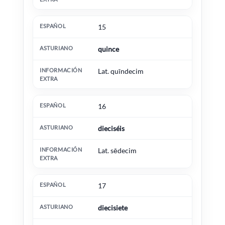
15
quince
Lat. quīndecim
16
dieciséis
Lat. sēdecim
17
diecisiete