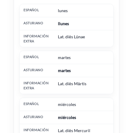
Español
Asturiano
Información extra
lunes
llunes
Lat. diēs Lūnae
martes
martes
Lat. diēs Mārtis
miércoles
miércoles
Lat. diēs Mercuriī