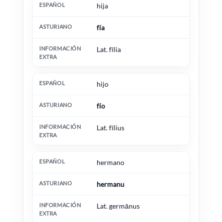
hija
fía
Lat. fīlia
hijo
fío
Lat. fīlius
hermano
hermanu
Lat. germānus