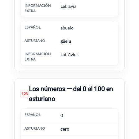
Lat. āvia
abuelo
güelu
Lat. āvius
Los números — del 0 al 100 en
123
asturiano
Español
Asturiano
Información extra
0
cero