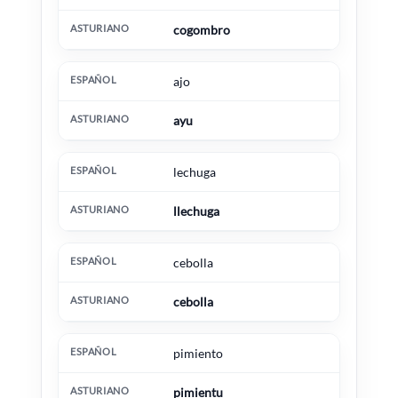
cogombro
ajo
ayu
lechuga
llechuga
cebolla
cebolla
pimiento
pimientu