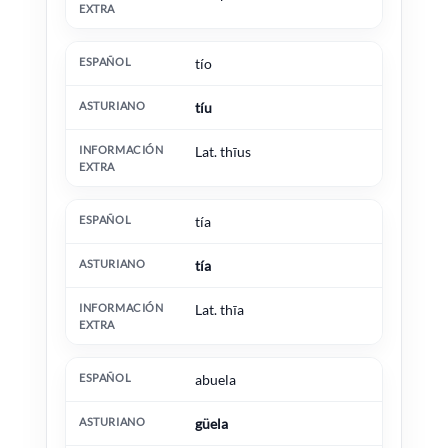
tío
tíu
Lat. thīus
tía
tía
Lat. thīa
abuela
güela