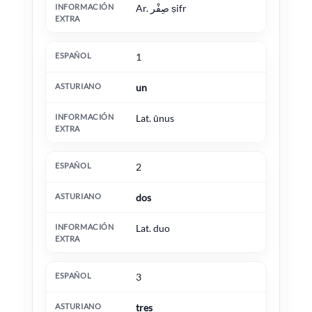
Ar. صِفْر ṣifr
1
un
Lat. ūnus
2
dos
Lat. duo
3
tres