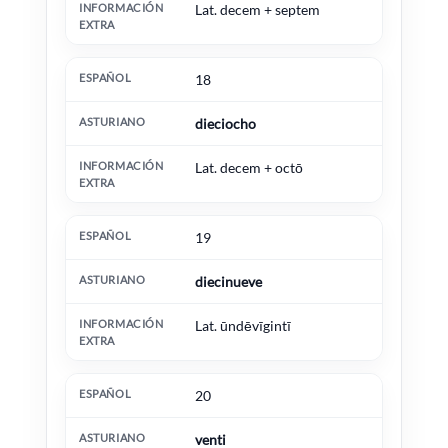
Lat. decem + septem
18
dieciocho
Lat. decem + octō
19
diecinueve
Lat. ūndēvīgintī
20
venti