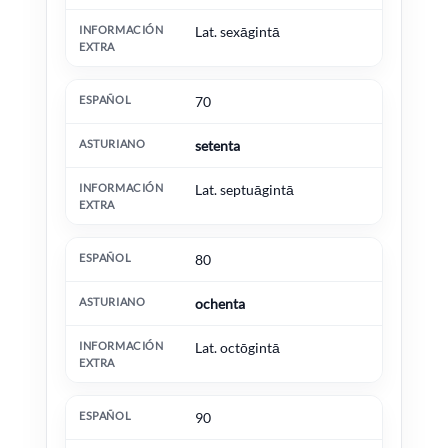
Lat. sexāgintā
70
setenta
Lat. septuāgintā
80
ochenta
Lat. octōgintā
90