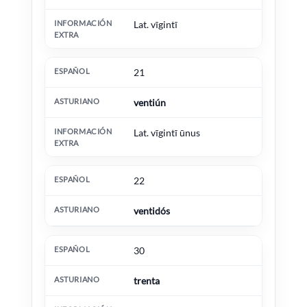
Lat. vīgintī
21
ventiún
Lat. vīgintī ūnus
22
ventidós
30
trenta