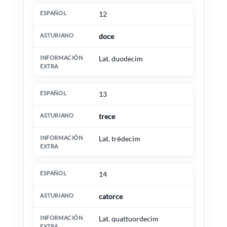
12
doce
Lat. duodecim
13
trece
Lat. trēdecim
14
catorce
Lat. quattuordecim